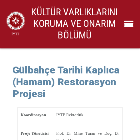
KÜLTÜR VARLIKLARINI
KORUMA VE ONARIM
BÖLÜMÜ
Gülbahçe Tarihi Kaplıca
(Hamam) Restorasyon
Projesi
Koordinasyon
İYTE Rektörlük
Proje Yöneticisi
Prof. Dr. Mine Turan ve Doç. Dr.