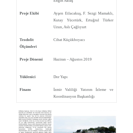
Engin Aktaş
Proje Ekibi
Ayşen Etlacakuş, F. Sezgi Mamaklı,
Kutay Yücetürk, Ertuğrul Türker
Uzun, Aslı Çağlıyurt
Teodolit
Cihat Küçükboyacı
Ölçümleri
Proje Dönemi
Haziran – Ağustos 2019
Yüklenici
Dor Yapı
Finans
İzmir Valiliği Yatırım İzleme ve
Koordinasyon Başkanlığı