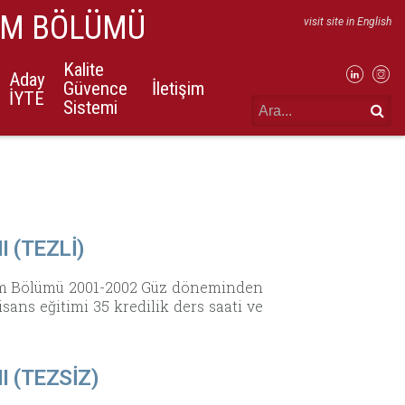
IM BÖLÜMÜ
visit site in English
Kalite
Aday
Güvence
İletişim
İYTE
Sistemi
 (TEZLİ)
arım Bölümü 2001-2002 Güz döneminden
isans eğitimi 35 kredilik ders saati ve
 (TEZSİZ)