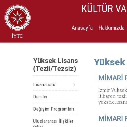
KÜLTÜR V
Anasayfa
Hakkımızda
Yüksek Lisans
Yüksek 
(Tezli/Tezsiz)
MİMARİ 
Lisansüstü
İzmir Yüksek
itibaren tezl
Dersler
yüksek lisan
Değişim Programları
MİMARİ 
Uluslararası İlişkiler