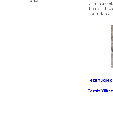
Ofisi
İzmir Yüksek
itibaren tez
saatinden ol
Tezli Yüksek
Tezsiz Yükse