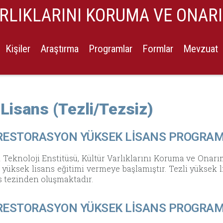
ARLIKLARINI KORUMA VE ONAR
Kişiler
Araştırma
Programlar
Formlar
Mevzuat
Lisans (Tezli/Tezsiz)
RESTORASYON YÜKSEK LİSANS PROGRAMI
 Teknoloji Enstitüsü, Kültür Varlıklarını Koruma ve On
i yüksek lisans eğitimi vermeye başlamıştır. Tezli yüksek l
s tezinden oluşmaktadır.
RESTORASYON YÜKSEK LİSANS PROGRAMI