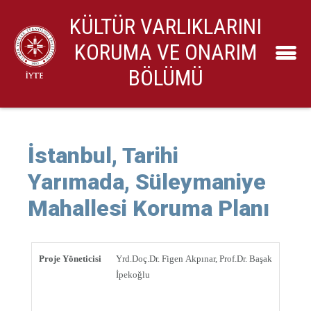
KÜLTÜR VARLIKLARINI
KORUMA VE ONARIM
BÖLÜMÜ
İstanbul, Tarihi
Yarımada, Süleymaniye
Mahallesi Koruma Planı
Proje Yöneticisi
Yrd.Doç.Dr. Figen Akpınar, Prof.Dr. Başak
İpekoğlu