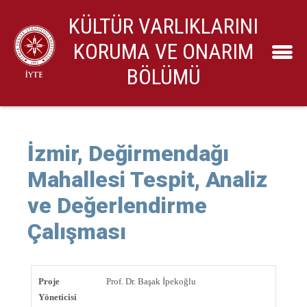
KÜLTÜR VARLIKLARINI
KORUMA VE ONARIM
BÖLÜMÜ
İzmir, Değirmendağı
Mahallesi Tespit, Analiz
ve Değerlendirme
Çalışması
Proje
Prof. Dr. Başak İpekoğlu
Yöneticisi