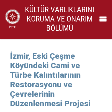
KÜLTÜR VARLIKLARINI
KORUMA VE ONARIM
BÖLÜMÜ
İzmir, Eski Çeşme
Köyündeki Cami ve
Türbe Kalıntılarının
Restorasyonu ve
Çevrelerinin
Düzenlenmesi Projesi