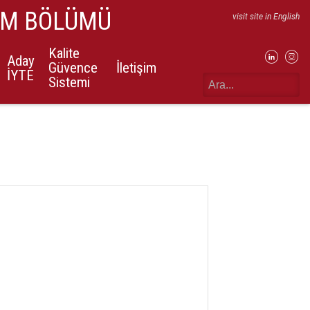
IM BÖLÜMÜ
visit site in English
Kalite
Aday
Güvence
İletişim
İYTE
Sistemi