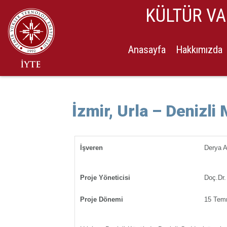
KÜLTÜR V
Anasayfa
Hakkımızda
İzmir, Urla – Denizl
İşveren
Derya 
Proje Yöneticisi
Doç.Dr
Proje Dönemi
15 Tem