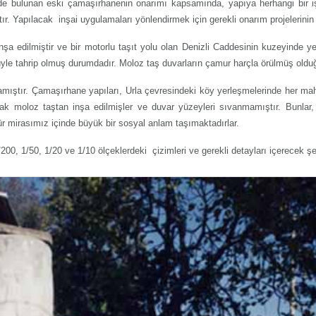
de bulunan eski çamaşırhanenin onarımı kapsamında, yapıya herhangi bir işle
r. Yapılacak inşai uygulamaları yönlendirmek için gerekli onarım projelerini
şa edilmiştir ve bir motorlu taşıt yolu olan Denizli Caddesinin kuzeyinde ye
yle tahrip olmuş durumdadır. Moloz taş duvarların çamur harçla örülmüş olduğu
nmamıştır. Çamaşırhane yapıları, Urla çevresindeki köy yerleşmelerinde her mah
larak moloz taştan inşa edilmişler ve duvar yüzeyleri sıvanmamıştır. Bunlar,
tür mirasımız içinde büyük bir sosyal anlam taşımaktadırlar.
0, 1/50, 1/20 ve 1/10 ölçeklerdeki çizimleri ve gerekli detayları içerecek şek