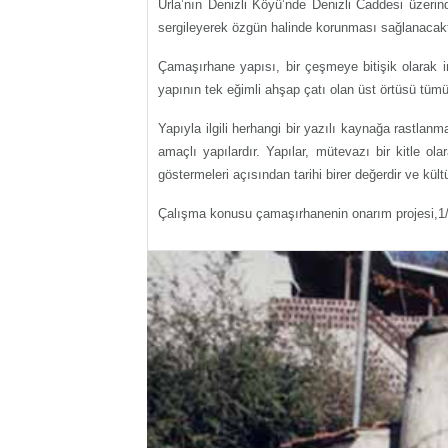
Urla’nın Denizli Köyü’nde Denizli Caddesi üzerin
sergileyerek özgün halinde korunması sağlanacaktı
Çamaşırhane yapısı, bir çeşmeye bitişik olarak in
yapının tek eğimli ahşap çatı olan üst örtüsü tümü
Yapıyla ilgili herhangi bir yazılı kaynağa rastla
amaçlı yapılardır. Yapılar, mütevazı bir kitle o
göstermeleri açısından tarihi birer değerdir ve kül
Çalışma konusu çamaşırhanenin onarım projesi,1/20