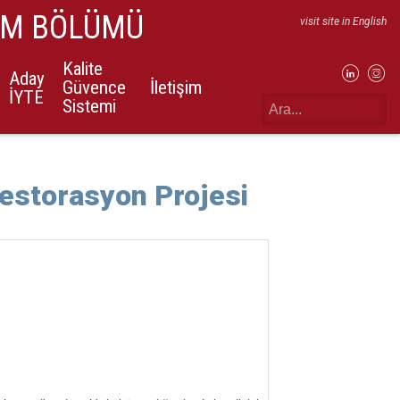
IM BÖLÜMÜ
visit site in English
Kalite
Aday
Güvence
İletişim
İYTE
Sistemi
Restorasyon Projesi