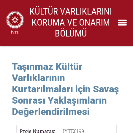
KÜLTÜR VARLIKLARINI
KORUMA VE ONARIM
BÖLÜMÜ
Taşınmaz Kültür
Varlıklarının
Kurtarılmaları için Savaş
Sonrası Yaklaşımların
Değerlendirilmesi
Proje Numarası
IYTE0199